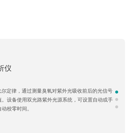
生器
析仪
存臭氧气体并连续供应高纯度臭氧气体的装置。由于
伯—比尔定律，通过测量臭氧对紫外光吸收前后的光信号
导体工艺中的氧自由基产生源。臭氧浓度超90%。
值。设备使用双光路紫外光源系统，可设置自动或手
安全措施。
自动校零时间。