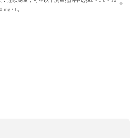
 浓度。由于采用脉宽调制控制系统，臭氧产生量可在0～
的监测、饮用水处理、废水处理、工业臭氧处理。
续测量；可在以下测量范围中选择0 ~ 5 0 ~ 10
用于ALD\PLD\MBE\半导体\科研。
100 mg / L。