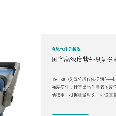
臭氧发生器
臭氧气体分析仪
ALD用液化超纯臭氧发
国产高浓度紫外臭氧分
液化超纯臭氧发生器是液化和储
3S-J5000臭氧分析仪依据朗
高纯度的臭氧水平，它可以用作半
强度变化，计算出当前臭氧浓度
为了安全起见，本机具有足够的
动校零，根据测量时长，可设置