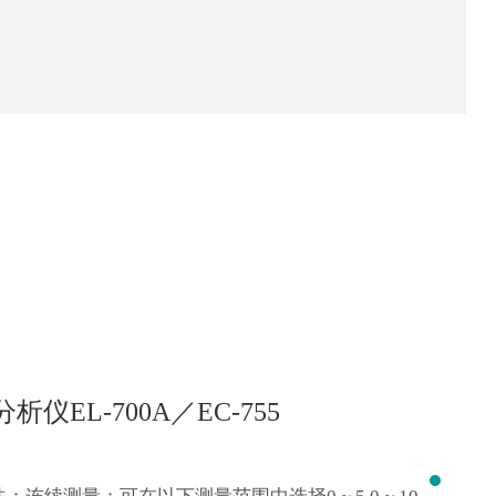
度臭氧分析仪
（MBE、半导体、科研用）
EL-700A／EC-755
有数十年的臭氧光度计及其工业应用经验。应用于监测臭